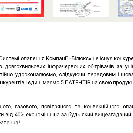
 Системі опалення Компанії «Білюкс» не існує конкуре
 довгохвильових інфрачервоних обігрівачів за у
стійно удосконалюємо, слідкуючи передовим іннов
нкурентів і єдині маємо 5 ПАТЕНТІВ на свою продукц
яного, газового, повітряного та конвекційного о
ки від 40% економічніша за будь який вищезгаданий 
езпечна!