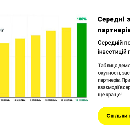
Середні 
партнері
Середній п
інвестицій
Таблиця демон
окупності, зас
партнерів. Пр
взаємодії все
ще краще!
Скільки