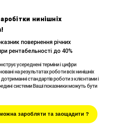
заробітки нинішніх
в!
оказник повернення річних
 при рентабельності до 40%
струє усереднені терміни і цифри
новані на результатах роботи всіх нинішніх
и дотриманні стандартів роботи з клієнтами і
редині системи Ваші показники можуть бути
 можна заробляти та заощадити ?