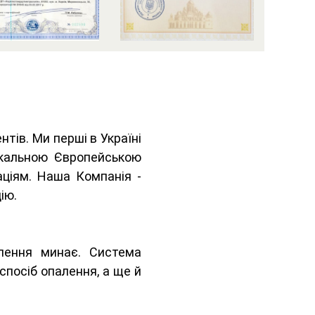
нтів. Ми перші в Україні
нікальною Європейською
аціям. Наша Компанія -
ію.
палення минає. Система
спосіб опалення, а ще й