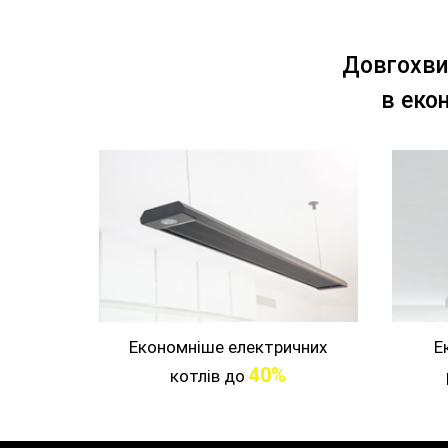
Довгохви
в еко
Економніше електричних
Е
40%
котлів до