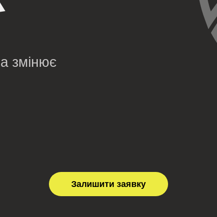
Х
ка змінює
Залишити заявку