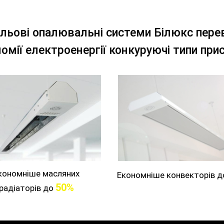
льові опалювальні системи Білюкс пер
номії електроенергії конкуруючі типи прис
кономніше масляних
Економніше конвекторів 
50%
радіаторів до