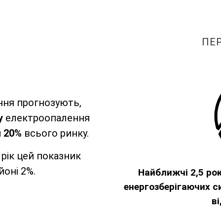
ПЕ
ення прогнозують,
у
електроопалення
и 20%
всього ринку.
 рік цей показник
йоні 2%.
Найближчі 2,5 ро
енергозберігаючих с
в