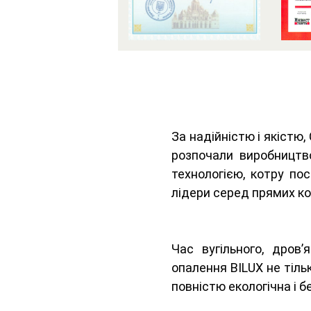
За надійністю і якістю,
розпочали виробництво
технологією, котру по
лідери серед прямих ко
Час вугільного, дров’
опалення BILUX не тіль
повністю екологічна і б