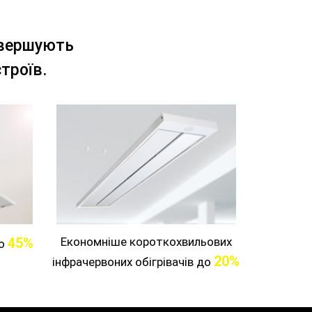
евершують
троїв.
45%
Економніше короткохвильових
до
20%
інфрачервоних обігрівачів до